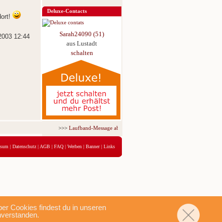
Deluxe-Contacts
dort!
Sarah24090 (51)
2003 12:44
aus Lustadt
schalten
>>>
Laufband-Message ab nur 5,95 € für 3 Tage!
<<<
ssum
|
Datenschutz
|
AGB
|
FAQ
|
Werben
|
Banner
|
Links
r Cookies findest du in unseren
nverstanden.