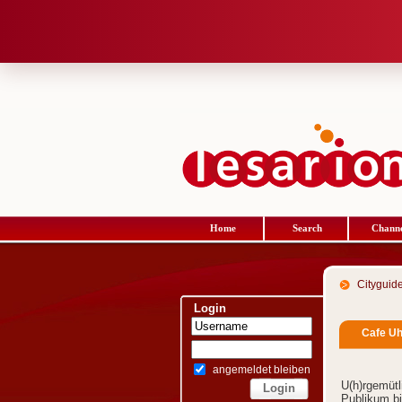
Home
Search
Channe
Cityguid
Login
Cafe Uh
angemeldet bleiben
U(h)rgemütl
Publikum bi