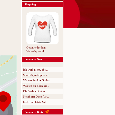
Shopping
Gestalte dir dein
Wunschprodukt
Forum -> Neu
Ich weiß nicht, ob i..
Sport -Sport-Sport 7..
Wave ♦ Punk ♦ Gothic..
Was ich dir noch sag..
Die Seele - Gibt es ..
Steinhorst Open Air ..
Erste und letzte Sät..
Forum -> Beste