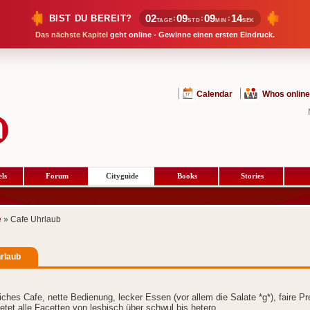
02
09
09
14
BIST DU BEREIT?
:
:
:
TAGE
STD
MIN
SEK
Das nächste Kapitel
geht online - Gewinne einen ersten Eindruck.
Calendar
Whos online
ls
Forum
Cityguide
Books
Stories
e
» Cafe Uhrlaub
rlaub
iches Cafe, nette Bedienung, lecker Essen (vor allem die Salate *g*), faire Pre
etet alle Facetten von lesbisch über schwul bis hetero.