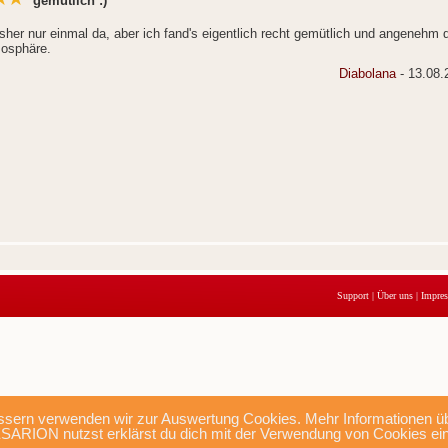
gemütlich :)
isher nur einmal da, aber ich fand's eigentlich recht gemütlich und angenehm 
osphäre.
Diabolana
- 13.08.
Support
|
Über uns
|
Impre
sern verwenden wir zur Auswertung Cookies. Mehr Informationen übe
SARION nutzst erklärst du dich mit der Verwendung von Cookies ei