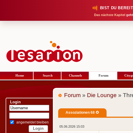
BIST DU BEREI
Das nächste Kapitel
geht
Home
Search
Channels
Forum
Cityg
Forum
»
Die Lounge
» Thr
Login
Assoziationen 68 🌻
angemeldet bleiben
05.06.2026 15:03