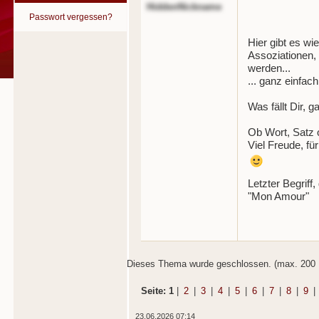
HiddenNickname
Passwort vergessen?
Hier gibt es w
Assoziationen, 
werden...
... ganz einfach.
Was fällt Dir, 
Ob Wort, Satz 
Viel Freude, fü
Letzter Begriff
"Mon Amour"
Dieses Thema wurde geschlossen. (max. 200 
Seite: 1
|
2
|
3
|
4
|
5
|
6
|
7
|
8
|
9
|
23.06.2026 07:14