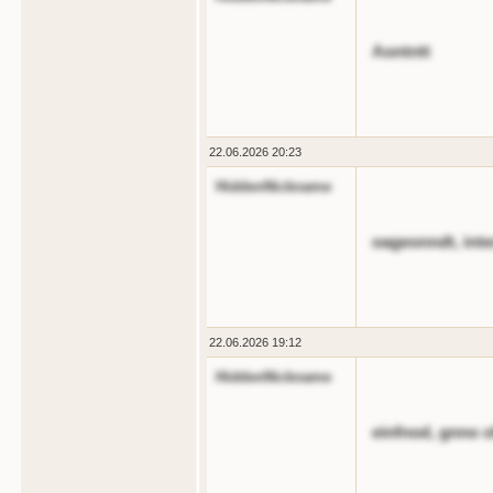
Aontntt
22.06.2026 20:23
HiddenNickname
oageonndt, inte
22.06.2026 19:12
HiddenNickname
einfnod, gnno o