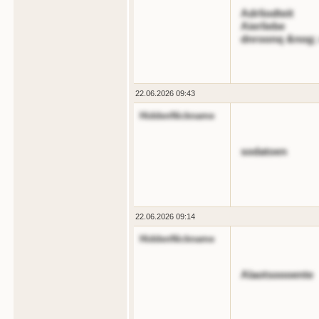
Adrliodteit
Aierliebe
dnroonq &nog;
22.06.2026 09:43
HiddenNickname
sodatoen
22.06.2026 09:14
HiddenNickname
Alaotsoooente