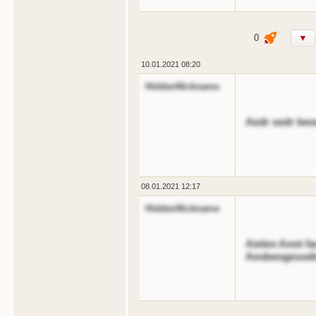
0
▼
10.01.2021 08:20
HiddenNickname
Aedr sedr beo
08.01.2021 12:17
HiddenNickname
Aielen Annt fa
Aesbengesodio