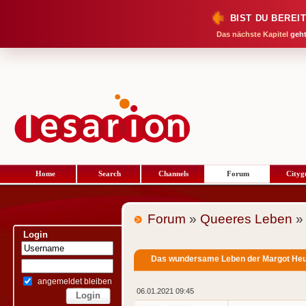
BIST DU BEREI
Das nächste Kapitel
geht
Home
Search
Channels
Forum
Cityg
Forum
»
Queeres Leben
»
Login
Das wundersame Leben der Margot H
angemeldet bleiben
06.01.2021 09:45