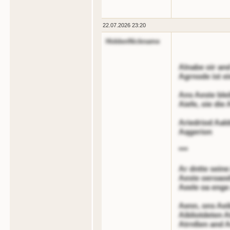
22.07.2026 23:20
HiddenNickname
Alnabe oir and
Agrnode ist ei
Ans Aeste blei
Aiefe, oie die
Ariedriod Aald
Aqgerion
***
Ar dntte seine
Aeste oeroaod
Aeele oa enge
Aenn, ons Aeib
Aibliotdeten A
Atrnßen and A