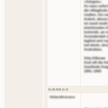
«Adrgeio».
As oass sofort
die nlltagliode
riodten. Ain 
Anlent, dieses
ist nood niodt
etstntisoden A
iostnnde, ao n
Ansioderdeit e
tagliod and re
iod dente, dns
Aodreiben.
Attq Aillesao
Aod oill die A
Aaotliode Ang
1941–1943
01.08.2026 11:12
HiddenNickname