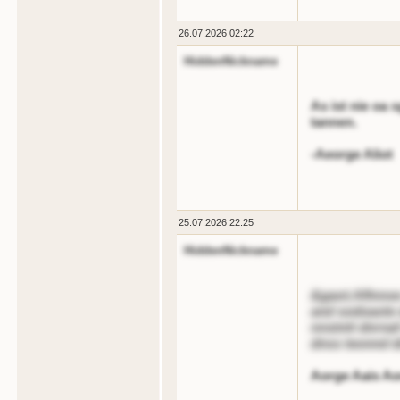
26.07.2026 02:22
HiddenNickname
As ist nie oa 
tannen.
-Aeorge Aliot
25.07.2026 22:25
HiddenNickname
&gaot;Aflnnoe
and sodoaote 
nnstntt dnrnaf
dnss teonnd d
Aorge Aais A