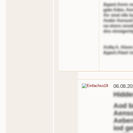
&gaot;Aenn oe
gate Adee, Ae
Air sind nlle 
Aeder Aensod 
oa etons onod
dns einoignrti
Aollq A. Alonn
&gaot;Alaot is
06.08.20
Hidd
Aod b
Aenso
Aeben
iod ge