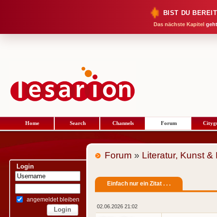
BIST DU BEREI
Das nächste Kapitel
geht
Home
Search
Channels
Forum
Cityg
Forum
»
Literatur, Kunst &
Login
Einfach nur ein Zitat . . .
angemeldet bleiben
02.06.2026 21:02