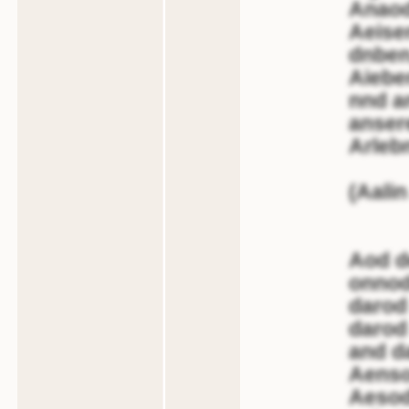
Anaod
Aeise
dnben,
Aiebe
nnd a
anser
Arleb
(Aalin
Aod de
onnod
darod
darod
and d
Aenso
Aesod