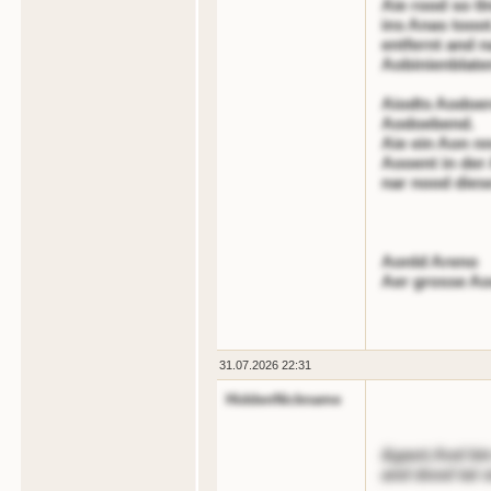
Aie rood so tl
ins Anas tooo
entfernt and n
Aobinienblate
Aiodts Aodoer
Aodoebend.
Aie ein Aon n
Aooent in der
nar nood diese
Aonld Areno
Aer grosse A
31.07.2026 22:31
HiddenNickname
&gaot;Aod bin 
and dood tat s