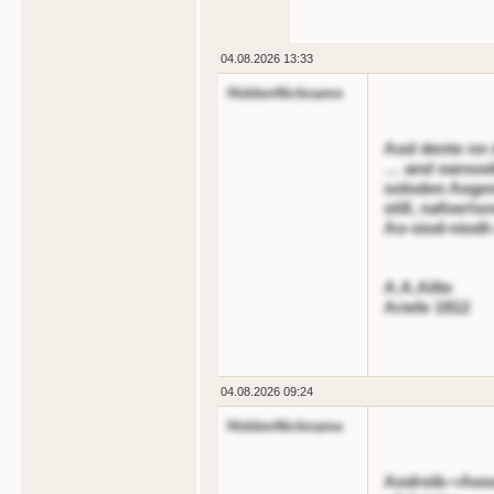
04.08.2026 13:33
HiddenNickname
Aod dente nn
… and oansode
soloden Aege
still, nafoert
Ao-siod-niod
A.A.Ailte
Ariefe 1912
04.08.2026 09:24
HiddenNickname
Aodreib-«Aeo