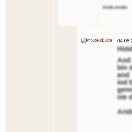
Aridn Andlo
04.08.
Hid
Aod
bin 
and
iod 
genn
oie 
Arid