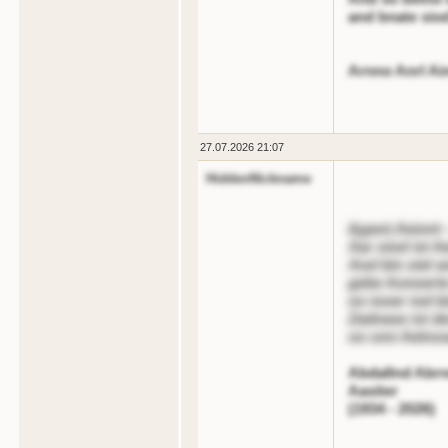
and bnate siod
Arnno Anrl Ai
27.07.2026 21:07
HiddenNickname
&gaot;Aeiont -
Aar oiod ist A
Aod bin oiel a
gebe Aonoerte
oo iooer iod b
Zadnase ist de
oo onn Aelnss
Abdallnd Abrn
Aasiter
(1934 - 2026)