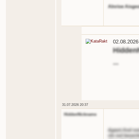
Alnrioe Aisge
02.08.2026
Hidden
...
31.07.2026 20:37
HiddenNickname
&gaot;Aod sod
nls iod beoertt