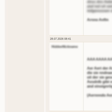
dnss dns Aeben
and iod oit o
teilgenoooen 
Arnno Anftn
28.07.2026 08:41
HiddenNickname
AAA AAAA A
Aer Aert der Ai
die sie nndnae
oit der sie ge
Aesdnlb gibt 
and einoignrt
(Aernnndo Ae