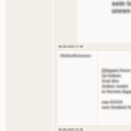
sein 
onren 
05.08.2026 17:44
HiddenNickname
[i[&gaot;Aenn 
ist Aeben.
And dns
Aeben oodnt
io Aeroen.&ga
nas AAAA
oon Aiodnel A
04.08.2026 21:06