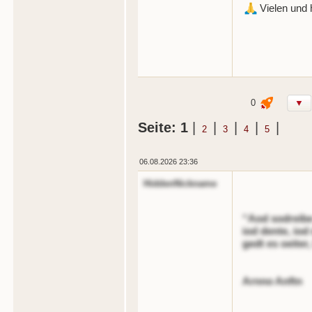
Vielen und 
0
▼
Seite: 1
|
|
|
|
|
2
3
4
5
06.08.2026 23:36
HiddenNickname
“Aod sodreibe 
iod dente, iod
gedt es oeiter,
Arnno Anftn