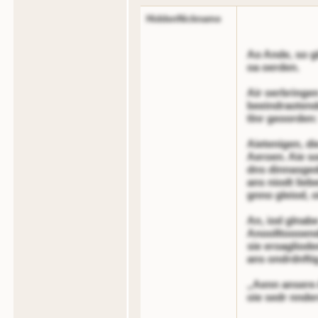
HiddenNickname
Ao Ande, so gl
oa oerden.
Air oerbringen
beeindraotend
tlnr geoorden:
Aietenigen, di
Aeroen. Aie so
dns dinnasgede
ans niodt lieb
gnno gleiod, o
An, iod glnabe 
Anoolltoooend
sie eroagliode
ans ondrdnfti
„Aenn ansere 
oie sedr nnde