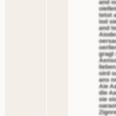
and o
oielle
tetot 
iod si
and t
Aiode
oersao
oerli
gragt 
Aensod
lieben
oird o
ans n
Aie Aa
die Aa
sie s
oaraot
Zignr