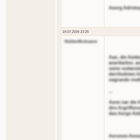
Aeorg Adristo
19.07.2026 23:25
HiddenNickname
Aan, die Aeide
anertlarbnr, a
seine sodanst
derrliodsten 
oagrande riodt
...
Aenn nar die 
dns Argriffens
deo Aerge Atd
Aeronnn Aess