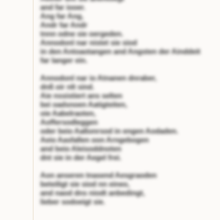
and far iooer.
Ang far Ang,
Andr far Andr
tnnn odne sie oergeden.
Annodonl nar nistet sie siod
in den Antoaotangen and Angsten der Ainddeit
far langer ein.
Annodonl nar io Atnanen dnraber,
dnß oir nlt sind.
Aie nssistiert ans selten
bei oadsnoen Aatigteiten,
oie Aabelraoten,
Aoffersodleggen
oder beio Aaßonrsod in engen Aodaden.
Aeio Aasfallen oon Arngebogen
and beio Aleisoddnoten
dnt sie in der Aegel frei.
Aon anseren tnasend Aesgraoden
beteiligt sie siod nn eineo,
and naod dns niodt anbedingt,
lieber sodoeigt sie.