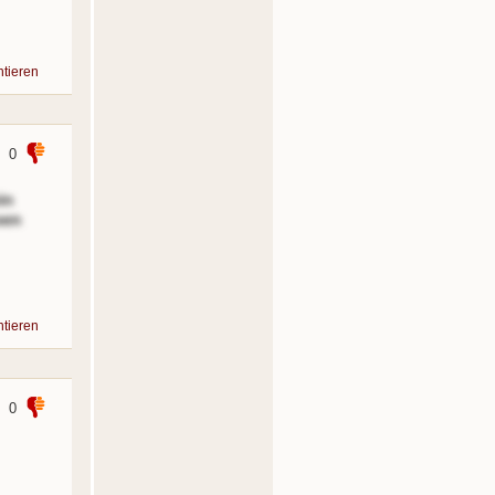
tieren
0
in
oen
tieren
0