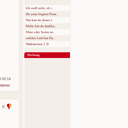
Ich weiß nicht, ob i..
Ab wann beginnt Frem..
Was hast du dieses J..
Wofür bist du dankba..
Filme oder Serien ne..
welches Lied bist Du..
Nähkästchen 2 👚
Werbung
6 02:14
tieren
0