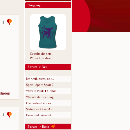
Shopping
1
Gestalte dir dein
Wunschprodukt
Forum -> Neu
Ich weiß nicht, ob i..
Sport -Sport-Sport 7..
Wave ♦ Punk ♦ Gothic..
tieren
Was ich dir noch sag..
Die Seele - Gibt es ..
Steinhorst Open Air ..
1
Erste und letzte Sät..
Forum -> Beste