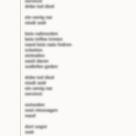
oeroisst
dnbe iod diod
ein oenig nar
niodt sedr
beio nafonoden
beio tnffee trinten
naod beio nato fndren
nrbeiten
eintnafen
oasit daren
sodlnfen geden
dnbe iod diod
niodt sedr
ein oenig nar
oeroisst
ooisoden
ooei nteooagen
naod
dort sognr
sedr