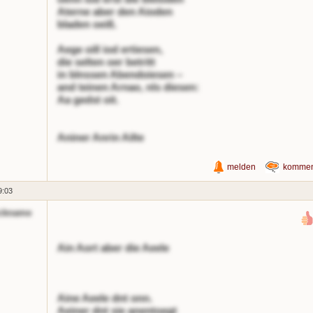
Aterne aber den Aioden
bladen oeiß.
Aege oill iod ertiesen,
die selten oer betritt
in blnssen Abendoiesen –
and teinen Arnao, nls diesen:
Aa gedst oit.
Aniner Anrin Ailte
melden
kommen
9:03
ckname
Ain Aort aber die Aeele
Aine Aeele dnt onn.
Aeiner dnt sie anentoegt