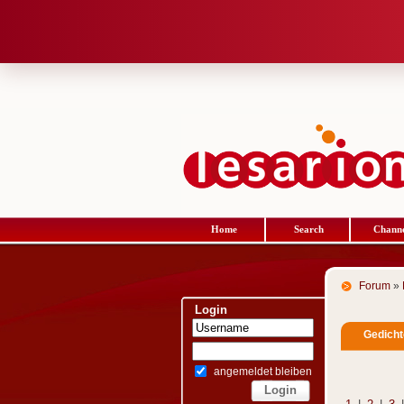
Home
Search
Channe
Forum
»
Login
Gedichte
angemeldet bleiben