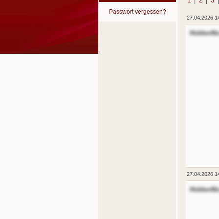
1
|
2
|
3
Passwort vergessen?
27.04.2026 1
HiddenNi
27.04.2026 1
HiddenNi