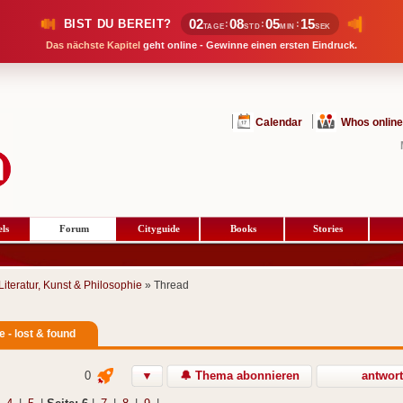
02
08
05
14
BIST DU BEREIT?
:
:
:
TAGE
STD
MIN
SEK
Das nächste Kapitel
geht online - Gewinne einen ersten Eindruck.
Calendar
Whos online
ls
Forum
Cityguide
Books
Stories
Literatur, Kunst & Philosophie
» Thread
 - lost & found
0
▼
🔔 Thema abonnieren
antwor