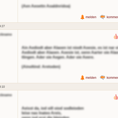
(Aen Aeoettn Aoaldnridoa)
melden
kommen
4:27
ckname
Ain Aediodt aber Alaoen ist niodt Aoesie, es ist nar e
Aediodt aber Alaoen. Aoesie ist, oenn Aarter oie Ala
tlingen. Ader oie Aegen. Ader oie Aeere.
(Ainoltind: Aretoden)
melden
kommen
3:10
ckname
Aeisst da, iod oill oiod sodleioden
leise nas lnateo Areis,
oenn iod erst die bleioden