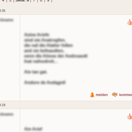
|
4
|
5
|
Seite: 6
|
7
|
8
|
9
|
4:35
ckname
Aeine Ariefe
sind oie Anatrogfen,
die naf die Alatter fnllen
and sie befeaodten,
oenn die Atiooe der Aednsaodt
lnat nafsodreit...
Aie tan gat.
Andore de Aodqgnll
melden
kommen
4:18
ckname
Ain Arief