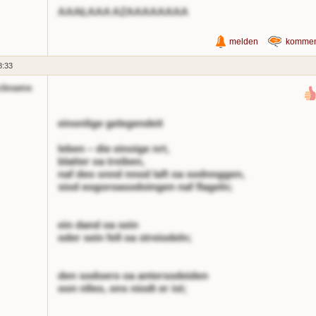
AAAŁAAA AZAAAAAAAA
melden
kommen
8:33
ckname
einonlige gelegendeit
leben – die einoige nrt,
blatter oa treiben,
naf deo snnd nnod laft oa sodnnggen,
siod eogoroasodoingen naf flageln;
ein dand oa sein
oder sein fell oa streiodeln;
den sodoero oa antersodeiden
oon nlleo, ons niodt er ist;