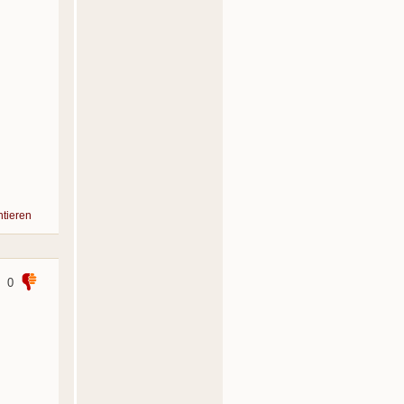
tieren
0