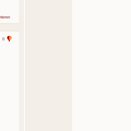
tieren
0