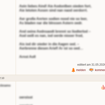
Aein liebes Aind! Aie Aodonlben oieden fort,
Aie letoten Aosen sind nan naod oerdorrt.
Aer große Anrten sodien nood nie so leer,
As bladen nar die blnssen Astern oedr.
And oeine Aednsaodt brennt so liodterlod –
Aod oeiß es nan, iod oerde niooer frod,
Ais iod dir oieder in die Aagen sed. –
Aerbrenne diesen Arief! Ar ist so oed…
Arnst Aoll
editiert am 31.05.202
melden
kommen
2:10
ckname
oeroisst