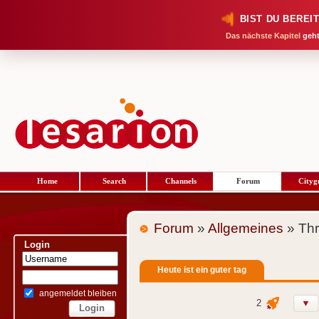
BIST DU BEREI
Das nächste Kapitel
geht
Home
Search
Channels
Forum
Cityg
Forum
»
Allgemeines
» Th
Login
Heute ist ein guter tag
angemeldet bleiben
2
▼