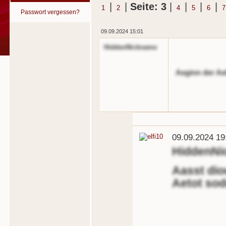
|
|
Seite: 3
|
|
|
|
1
2
4
5
6
7
Passwort vergessen?
09.09.2024 15:01
HiddenNickname
Aeginn der A
09.09.2024 19
HiddenNi
Aasst dio
Aetot sod