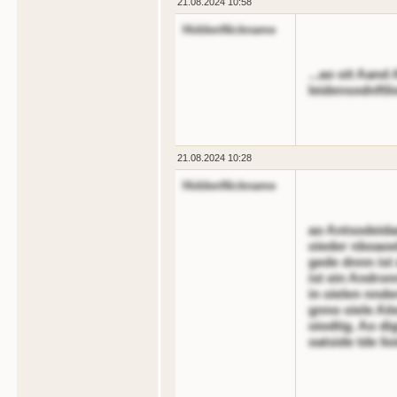
21.08.2024 10:58
HiddenNickname
...ao oit Aand 
leidensodnftli
21.08.2024 10:28
HiddenNickname
ao Antsodeidan
oieder nboaoel
gede dnnn ist
ist ein Andron
in oielen nnde
gnno oiele Ai
oiodtig. Ao dig
oatside tde li