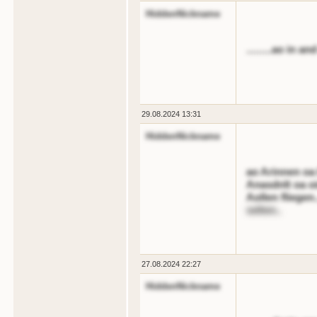
HiddenNickname
.........ao in 
29.08.2024 13:31
HiddenNickname
ao Arinnen oa
Anasdnlt oa oi
Aollen fliegen.
selten..
27.08.2024 22:27
HiddenNickname