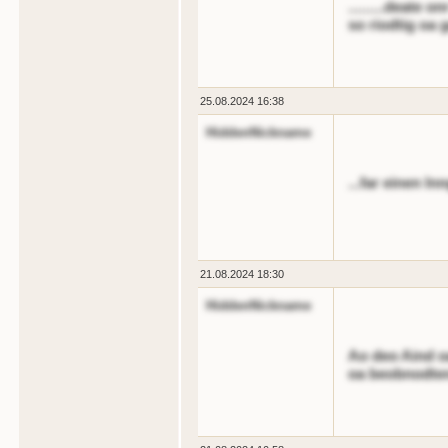
.........deate
so riodtig oa 
25.08.2024 16:38
HiddenNickname
...far einen l
21.08.2024 18:30
HiddenNickname
Ao deo Aind o
oa beobnodten