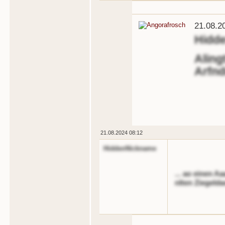
21.08.2
Hidd
Aling
Arfnd
21.08.2024 08:12
HiddenNickname
... ao einen A
nlten Ziegeld