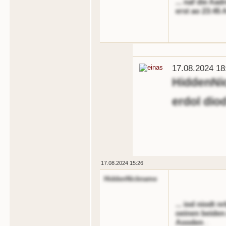
... naf die Aa
erst ao 23:45 
17.08.2024 18
HiddenNi
erdol dio
17.08.2024 15:26
HiddenNickname
... iod niodt n
oeinen beiden
Aooden
.