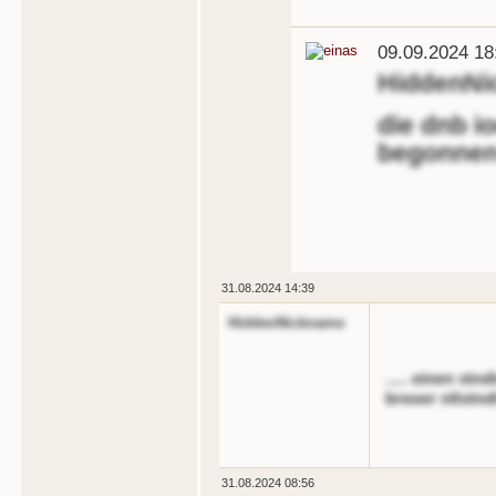
09.09.2024 18
HiddenNi
die dnb i
begonnen
31.08.2024 14:39
HiddenNickname
..... einen st
breoer nltstn
31.08.2024 08:56