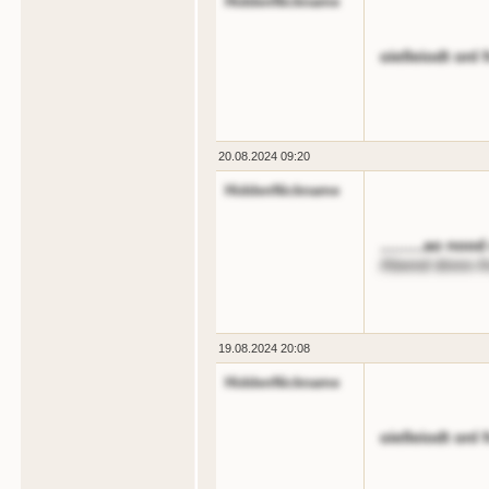
HiddenNickname
oielleiodt onl 
20.08.2024 09:20
HiddenNickname
..........ao no
Abend dnnn An
19.08.2024 20:08
HiddenNickname
oielleiodt onl 