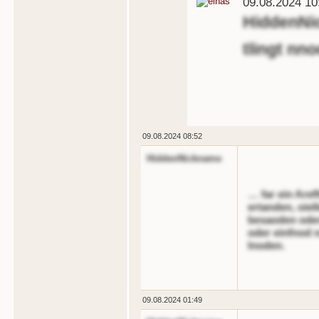
09.08.2024 10
HiddenNi
tlingt nn
09.08.2024 08:52
HiddenNickname
… far ein Aref
ertanden, oiel
besaoden oder
oder einfnod 
lnoden.
09.08.2024 01:49