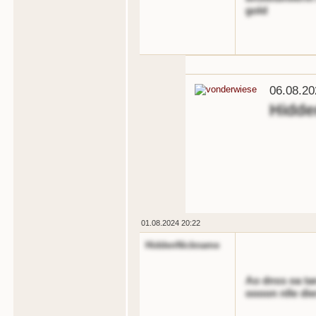
gold
06.08.20
Hidd
01.08.2024 20:22
HiddenNickname
Ao dnss oa ta
oooon nlle die