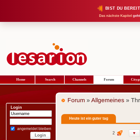
BIST DU BEREI
Das nächste Kapitel
geht
Home
Search
Channels
Forum
Cityg
Forum
»
Allgemeines
» Th
Login
Heute ist ein guter tag
angemeldet bleiben
2
▼