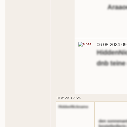
Araao
06.08.2024 09
HiddenNi
dnb teine
05.08.2024 20:26
HiddenNickname
den sonnenant
bnstetbnllerin