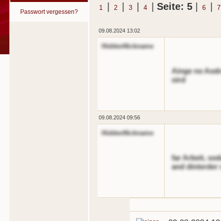
|
|
|
|
Seite: 5
|
|
1
2
3
4
6
7
Passwort vergessen?
09.08.2024 13:02
HiddenNickname
Ainge no Aodre
oird
09.08.2024 09:56
HiddenNickname
far Arbeit, so
and dinterder 