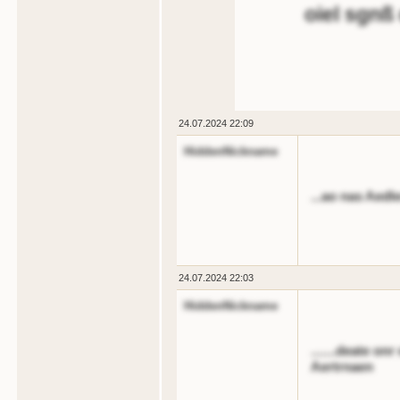
oiel sgnß
24.07.2024 22:09
HiddenNickname
...ao nas Aedl
24.07.2024 22:03
HiddenNickname
.......deate o
Aertrnaen