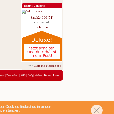
Deluxe-Contacts
Sarah24090 (51)
aus Lustadt
schalten
>>>
Laufband-Message ab nur 5,95 € für 3 Tage!
<<<
ssum
|
Datenschutz
|
AGB
|
FAQ
|
Werben
|
Banner
|
Links
r Cookies findest du in unseren
nverstanden.