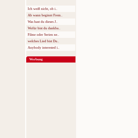
Ich weiß nicht, ob i..
Ab wann beginnt Frem..
Was hast du dieses J..
Wofür bist du dankba..
Filme oder Serien ne..
welches Lied bist Du..
Anybody interested i..
Werbung