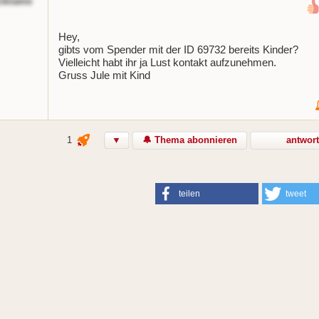
ckname
Hey,
gibts vom Spender mit der ID 69732 bereits Kinder?
Vielleicht habt ihr ja Lust kontakt aufzunehmen.
Gruss Jule mit Kind
1
▼
🔔 Thema abonnieren
antwor
teilen
tweet