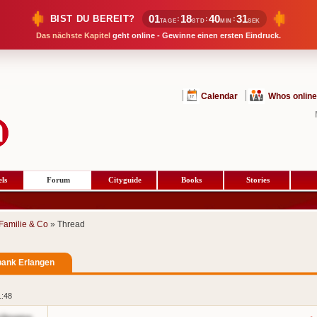
01
18
40
30
BIST DU BEREIT?
:
:
:
TAGE
STD
MIN
SEK
Das nächste Kapitel
geht online - Gewinne einen ersten Eindruck.
Calendar
Whos online
ls
Forum
Cityguide
Books
Stories
Familie & Co
» Thread
ank Erlangen
1:48