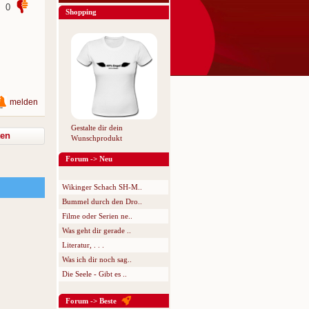
0
Shopping
melden
Gestalte dir dein
ten
Wunschprodukt
Forum -> Neu
Wikinger Schach SH-M..
Bummel durch den Dro..
Filme oder Serien ne..
Was geht dir gerade ..
Literatur, . . .
Was ich dir noch sag..
Die Seele - Gibt es ..
Forum -> Beste