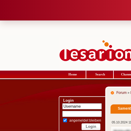
Home
Search
Channe
Forum
»
Login
Samenb
angemeldet bleiben
05.10.2024 1