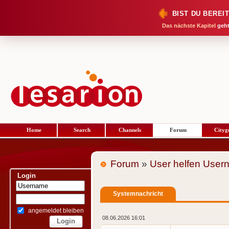
BIST DU BEREI
Das nächste Kapitel
geht
Home
Search
Channels
Forum
Cityg
Forum
»
User helfen User
Login
Systemnachricht
angemeldet bleiben
08.06.2026 16:01