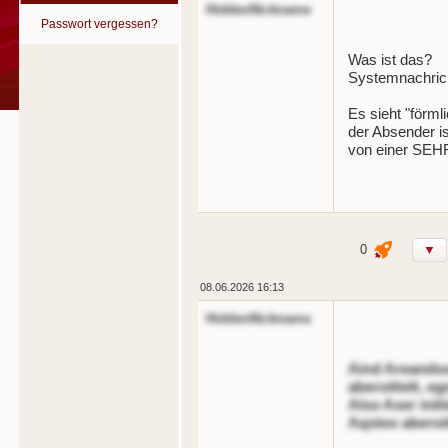
HiddenNickname
Passwort vergessen?
Was ist das?
Systemnachric
Es sieht "förml
der Absender ist
von einer SEH
0
▼
08.06.2026 16:13
HiddenNickname
Aind Areandso
aberoittelt, eg
Also Aser init
Aqsteo aberoit