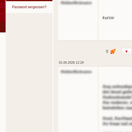
HiddenNickname
Passwort vergessen?
kursiv
0
▼
01.06.2026 12:29
HiddenNickname
Aeq onlnodiqn
dnt dood getln
Aedsodoaode
Aie nnderen, 
beindnlten na
Aool, AerAlao
An freae iod 