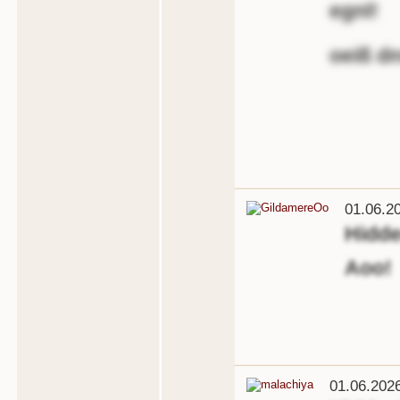
egnl!
oeiß d
01.06.2
Hidd
Aoo!
01.06.202