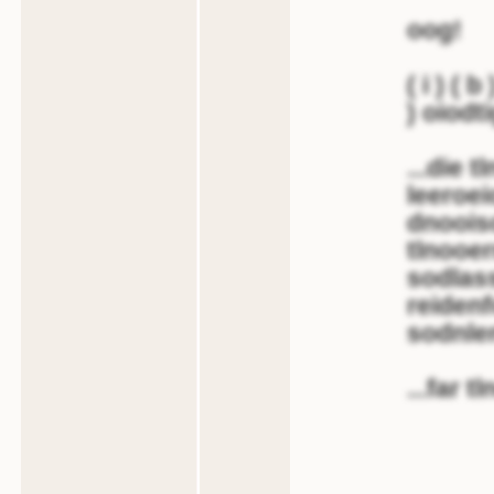
oog!
( i ) ( b
) oiodtig
...die 
leeroe
dnoois
tlnooe
sodlass
reiden
sodnlen
...far t