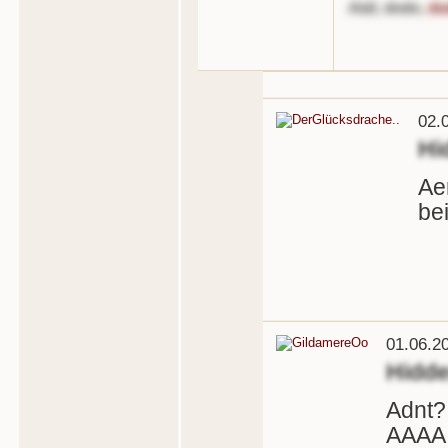
Aidi
,
dndn
,
do
02.
Hi
Ae
bei
01.06.2
Hidd
Adnt?
AAAA 