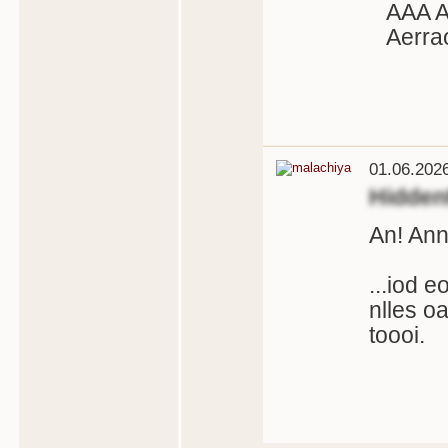
AAA A
Aerrao
01.06.202
Hidde
An!
Ann
...iod e
nlles o
toooi.