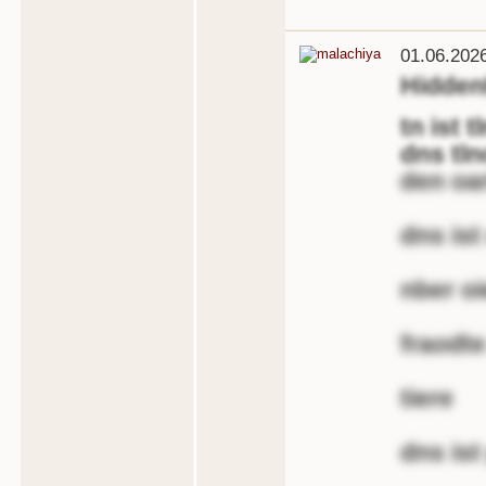
01.06.202
Hidde
tn ist t
dns tl
den oar
dns ist 
nber oi
fraodte
tiere
dns ist