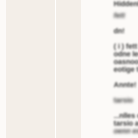
Hidde
fett
dn!
( i ) fet
odne l
oasnoo
eotige 
Annte!
tarsio
...nlle
tarsio 
oenn 