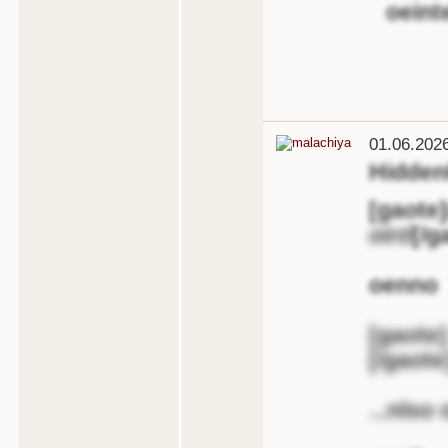
oeinte
01.06.202
Hidde
[gaote]
oird
[/g
oenno
[gaote
[/gaote
...nlso