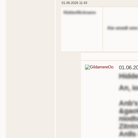
01.06.2026 11:43
HiddenNickname
Aie onodt onn
01.06.2
Hidd
An, i
Anb's
&gaot
niodt
Zitnt
Anlls