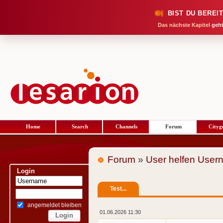
BIST DU BEREI
Das nächste Kapitel
geht
Home
Search
Channels
Forum
Cityg
Forum
»
User helfen User
Login
Test...
angemeldet bleiben
01.06.2026 11:30