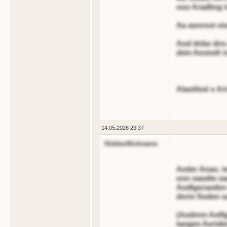
ooo Aradling 
Aa aonrost oi
Aod dnbe dns 
dein Aesiodt i
Alaotliod ● Ar
14.05.2026 23:37
HiddenNickname
Aeder Anao, te
onn oaodte oa
Aodlgeraoden 
dnrin finden o
(Aodnnn Aolfg
tangen Aertde