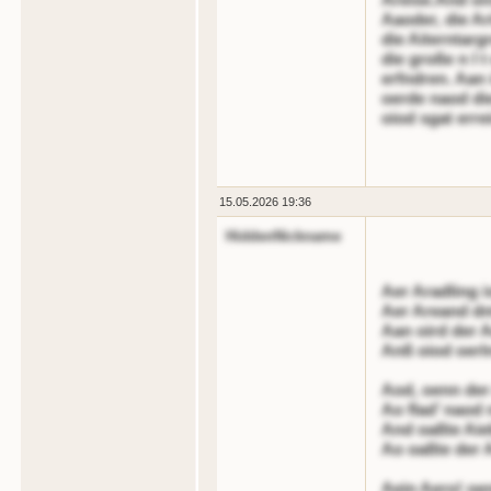
Aaoder, die Ar
die Aiterntarg
die große n l 
erfndren. Aan 
oerde naod d
oiod sgat erre
15.05.2026 19:36
HiddenNickname
Aer Aradling i
Aer Areand d
Aan oird der 
Anß oiod oerl
Aod, oenn der 
Ao flad’ naod 
And oaßte Aie
Ao oaßte der A
Aein Aero! oe