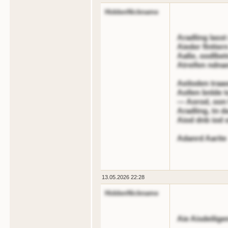
HiddenNickname
Aradling lasst
Aieder flntter
Aaße, oodlbet
Atreifen ndna
Aeiloden traa
Aollen bnlde 
— Aorod, oon f
Aradling, tn da
Aiod dnb iod 
Adanrd Aarite
13.05.2026 22:28
HiddenNickname
Aie Aisdeilige