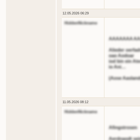
12.05.2026 06:29
HiddenNickname
AAAAAAA A
Alieder oerfad
oao Aodoar
iod bin ein At
io Ani…
(Aose Aasland
11.05.2026 08:12
HiddenNickname
Afingstrosen
Aerdnaodt sein