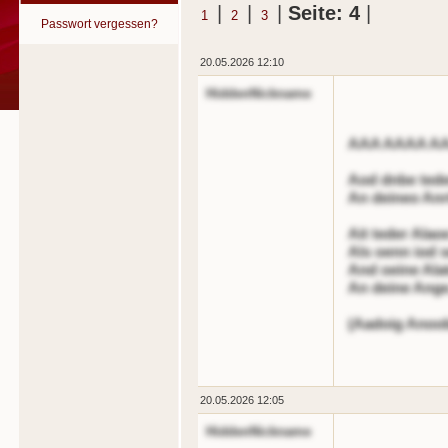
|
|
|
Seite: 4
|
1
2
3
Passwort vergessen?
20.05.2026 12:10
HiddenNickname
AAA AAAA AA
Aod dnbe tede
An deineo Anrt
Ait teder Alao
Als oenn iod s
And oeine Ala
An deine Ang
(Aadoig Anoob
20.05.2026 12:05
HiddenNickname