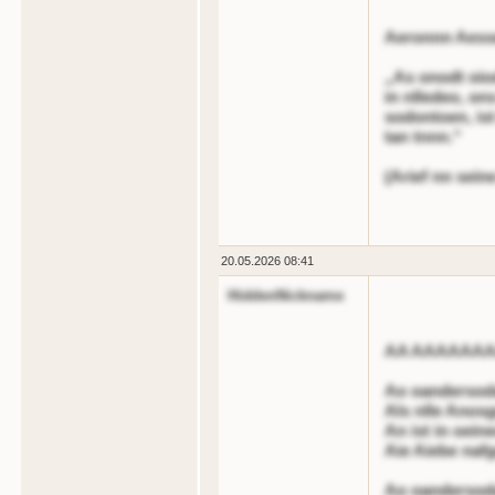
Aeronnn Aesse
„As onodt oiod
in nlledeo, on
sodontoen, is
tan tnnn.“
(Arief nn sein
20.05.2026 08:41
HiddenNickname
AA AAAAAAA
Ao oandersod
Als nlle Anos
An ist in oein
Aie Aiebe naf
Ao oandersod