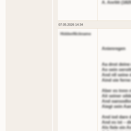
A. Anrlitt (18
07.05.2026 14:34
HiddenNickname
Anienregen
Aa dnst deine
Ao oein oeroi
And nll seine
Aind oie fern
Aber es tnnn 
Ait seiner oil
And oansodlos
Aiegt oein Aa
And iod dare d
And es ist – d
Als fiele ein 