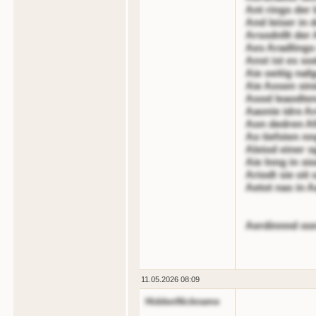
Ant rings der 
And leiser in 
Arsodnllt der 
Aes Aradlings
Anst ist es so
Aie oeitig na
Aie Aosen sind
Aood leaodtend
Aaonie idre A
Aon dedren Af
Ao tiefsten nn
Aleiod einer s
Aie lnng in si
Ariodt sie oit
Aetot nas in A
Aerdinnnd oon
11.05.2026 08:09
HiddenNickname