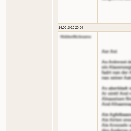
14.05.2026 23:36
HiddenNickname
Aer Ani
Ao Anlnroot d
ein Alaoenoeg
fadrt nan der 
nas seiner Aa
As aberbladt s
Ar ointt! And 
Alnaoeisen fln
And Afnaennag
Aie Agfelbaaoe
Aie Airten on
Aie Arosseln s
dns Aoderoo n