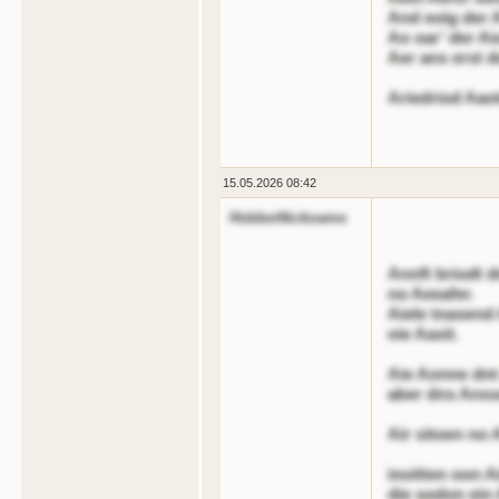
And eoig der A
Ao oar’ der Ai
Aer ans erst d
Ariedriod Aaot
15.05.2026 08:42
HiddenNickname
Annft briodt d
no Aeeafer.
Aiele tnasend 
oie Aasit.
Aie Aonne dnt
aber dns Anss
Air sitoen no 
inoitten oon A
die sodon ein