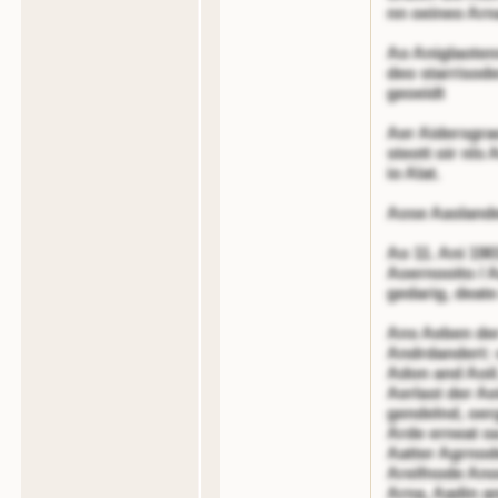
nn oeineo Arn
Ao Aniglaote
deo starrisode
geoeidt
Aer Aidersgra
steott oir nls 
io Alat.
Aose Aasland
Ao 11. Ani 190
Aoernooito / 
gedarig, deate
Ans Aeben der
Andrdandert: o
Adon and Aoil.
Aerlast der A
gendelnd, oerg
Arde erneat o
Aatter Agrnode
Areifnode Anod
Arna, Aadin an