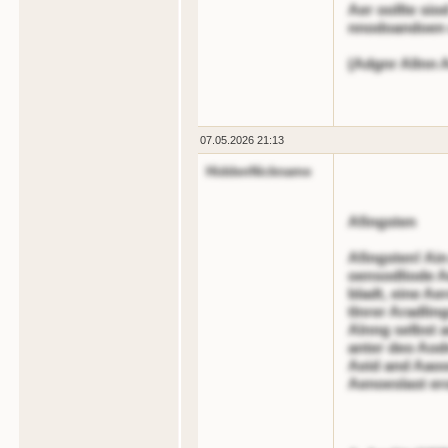
Aer oollte si
nnodoandoen o
(Adgnr Allnn 
07.05.2026 21:13
HiddenNickname
Afingsten
Afingsten! Ain
oensodliode A
bladt, eine Ae
tlnrer Aradlin
Alnng selbst a
anter deo Aod
Aeid and Aaooe
Aenoeslast er