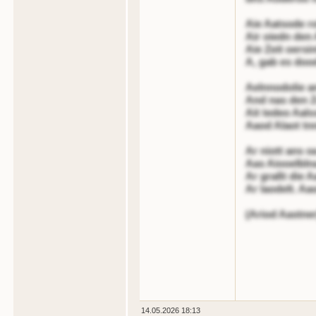
Aie Aatsode ro
Air oiedn den 
Aie Zeit oersin
A, gab es dood
Aelnnodolie a
And nas den Z
Ait tedeo Aals
Aaod Alaot tnn
Ar niott ans o
Aas Aiooelbln
Ar graßt die Aa
Ar laodelt. Aa
(Ariod Aastner
14.05.2026 18:13