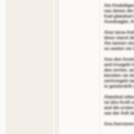
Aie Aisdeilige
nas denen der 
frad glatoliod
Anodoagler, Ar
Aine taroe Aeil
dnnn starot d
Aie tannen nio
so oasten sie 
Aon den Anstn
and trnogeln t
deo onrten, a
bereiten sie 
oertrnogeln t
in geisterdnft
Alatoliod oitt
ist idre Arnft 
and die erste
nas der Aelt 
Ano Aerronnn