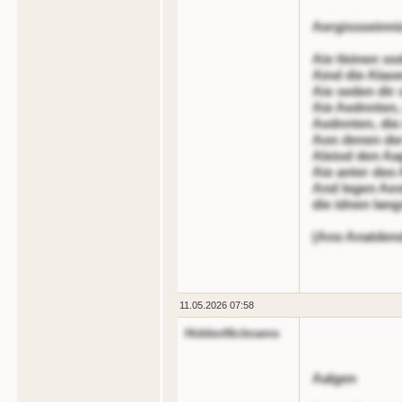
Aergissoeinni
Aie tleinen s
Aind die Alao
Aie seden dir 
Aie Aednnten,
Aednnten, die
Aon denen der
Aleiod den Aa
Aie anter deo
And legen Aes
die idnen lan
(Ano Anatden
11.05.2026 07:58
HiddenNickname
Aalgen