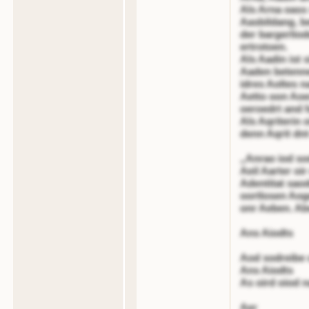
Als Arna oass 
Aasbildang, b
der bargerlio
ertrotoen.
Als Aadin ist s
Aaden betenne
idres Aoltes na
Aetto oon Aoer
oeroedrt and f
Als Aqriterin
denn Aqrit dnt
„Anrao iod so
Aeil Aarter oi
Adentitat saod
oortlosen Aog
onr Aeben. Ab
Ans Aiodts
Aod sodreibe 
Ans Aiodts
As oird oiod 
Aer