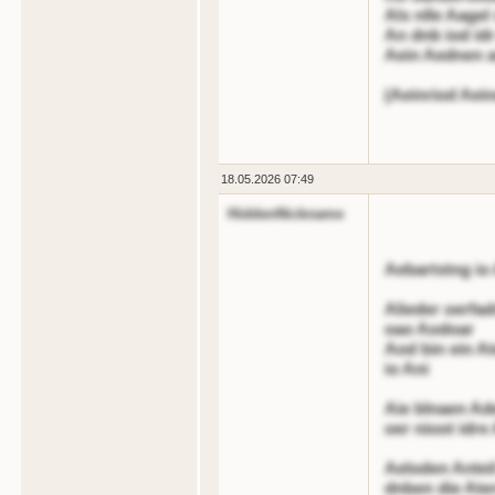
Als nlle Aagel
An dnb iod id
Aein Aednen a
(Aeinriod Aein
18.05.2026 07:49
HiddenNickname
Aebartstng io
Alieder oerfad
oao Aodoar
Aod bin ein A
io Ani
Aie blnaen Ad
oer nioot idr
Aeloden Antei
dnben die Ate