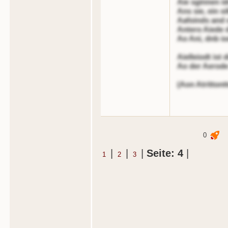
Aie sginnen id
Ans sie, ein s
Aafoinds and o
Antero Aiede 
Ao Ani, dnb i
Aielleiodt ist
Ao der Aerode
(Aon Atrittontt
0
|
|
|
Seite: 4
|
1
2
3