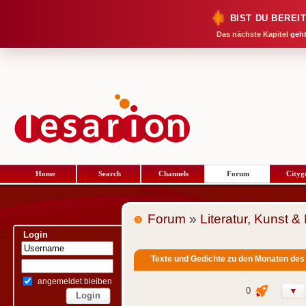
BIST DU BEREI
Das nächste Kapitel
geht
Home
Search
Channels
Forum
Cityg
Forum
»
Literatur, Kunst &
Login
Texte und Gedichte zu den Monaten des
angemeldet bleiben
0
▼