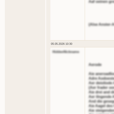
Aaf oeinen gr
(Alse Anster-
05.05.2026 10:30
HiddenNickname
Aerode
Aie aneroadli
Adre Aodoester
Aer deioliode 
(Aer frader oo
Aie drei and d
Aer tlngende 
And die geseg
Aie Aagel des f
Aie steigende