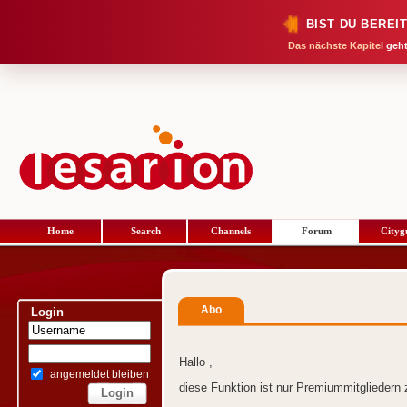
BIST DU BEREI
Das nächste Kapitel
geht
Home
Search
Channels
Forum
Cityg
Abo
Login
Hallo ,
angemeldet bleiben
diese Funktion ist nur Premiummitgliedern 