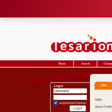
Home
Search
Channe
Abo
Login
Hallo ,
angemeldet bleiben
diese Funkt