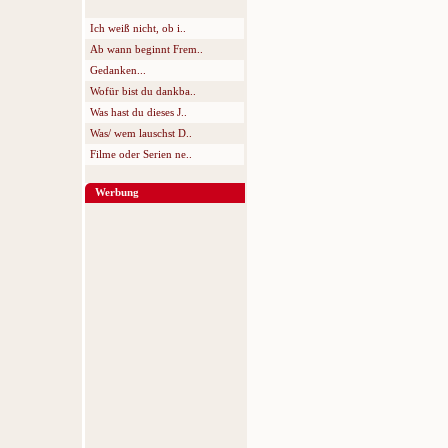
Ich weiß nicht, ob i..
Ab wann beginnt Frem..
Gedanken...
Wofür bist du dankba..
Was hast du dieses J..
Was/ wem lauschst D..
Filme oder Serien ne..
Werbung