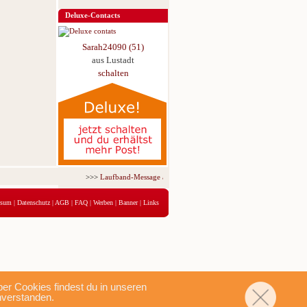
Deluxe-Contacts
Sarah24090 (51)
aus Lustadt
schalten
>>>
Laufband-Message ab nur 5,95 € für 3 Tage!
<<<
ssum
|
Datenschutz
|
AGB
|
FAQ
|
Werben
|
Banner
|
Links
r Cookies findest du in unseren
nverstanden.