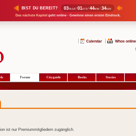
03
01
44
34
BIST DU BEREIT?
:
:
:
TAGE
STD
MIN
SEK
Das nächste Kapitel
geht online - Gewinne einen ersten Eindruck.
Calendar
Whos online
ls
Forum
Cityguide
Books
Stories
ion ist nur Premiummitgliedern zugänglich.