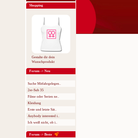
Shopping
Gestalte dir dein
Wunschprodukt
Forum -> Neu
Suche Mitfahrgelegen..
2er-Sub 35
Filme oder Serien ne..
Kleidung
Erste und letzte Sät..
Anybody interested i..
Ich weiß nicht, ob i..
Forum -> Beste