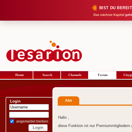
BIST DU BEREI
Das nächste Kapitel
geht
Home
Search
Channels
Forum
Cityg
Abo
Login
Hallo ,
angemeldet bleiben
diese Funktion ist nur Premiummitgliedern 