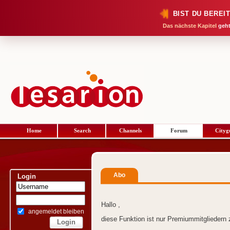
BIST DU BEREI
Das nächste Kapitel
geht
Home
Search
Channels
Forum
Cityg
Abo
Login
Hallo ,
angemeldet bleiben
diese Funktion ist nur Premiummitgliedern 