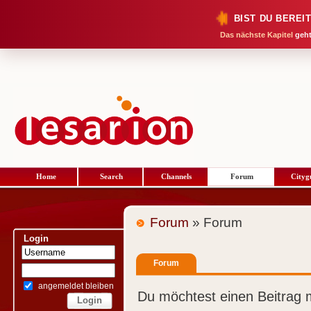
BIST DU BEREI
Das nächste Kapitel
geht
Home
Search
Channels
Forum
Cityg
Forum
» Forum
Login
Forum
angemeldet bleiben
Du möchtest einen Beitrag