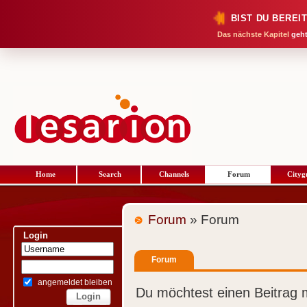
BIST DU BEREI
Das nächste Kapitel
geht
Home
Search
Channels
Forum
Cityg
Forum
» Forum
Login
Forum
angemeldet bleiben
Du möchtest einen Beitrag