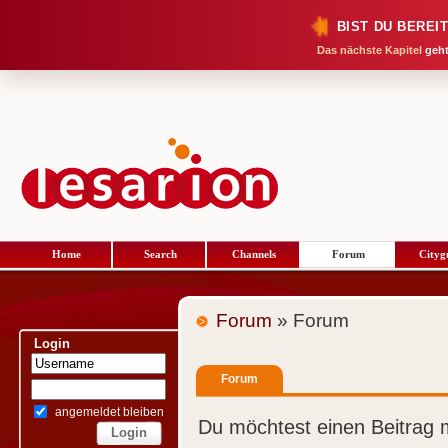
BIST DU BEREI
Das nächste Kapitel
geht
Home
Search
Channels
Forum
Cityg
Forum
» Forum
Login
Forum
angemeldet bleiben
Du möchtest einen Beitrag