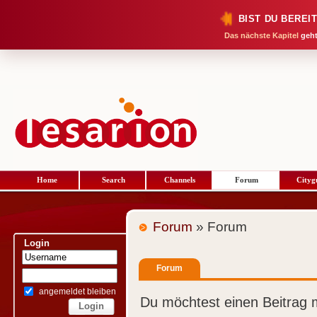
BIST DU BEREI
Das nächste Kapitel
geht
Home
Search
Channels
Forum
Cityg
Forum
» Forum
Login
Forum
angemeldet bleiben
Du möchtest einen Beitrag