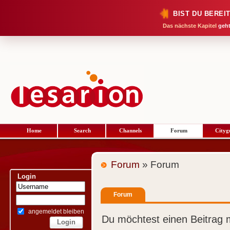
BIST DU BEREI
Das nächste Kapitel
geht
Home
Search
Channels
Forum
Cityg
Forum
» Forum
Login
Forum
angemeldet bleiben
Du möchtest einen Beitrag