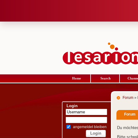
Home
Search
Channe
Forum
» 
Login
Forum
angemeldet bleiben
Du möchtes
Bitte schre