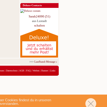
Deluxe-Contacts
Sarah24090 (51)
aus Lustadt
schalten
>>>
Laufband-Message ab nur 5,95 € für 3 Tage!
<<<
ssum
|
Datenschutz
|
AGB
|
FAQ
|
Werben
|
Banner
|
Links
r Cookies findest du in unseren
nverstanden.