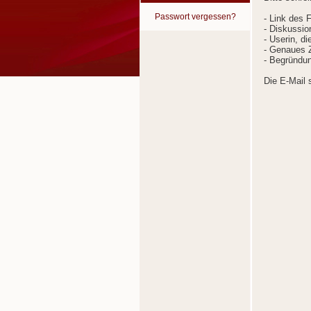
Passwort vergessen?
- Link des 
- Diskussion
- Userin, d
- Genaues Z
- Begründun
Die E-Mail 