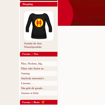
Shopping
Gestalte dir dein
Wunschprodukt
Forum -> Neu
Pilze, Flechten, Alg..
Filme oder Serien ne..
Gaming
Anybody interested i..
Literatur, . . .
Was geht dir gerade ..
Zimmer in Köln
Forum -> Beste