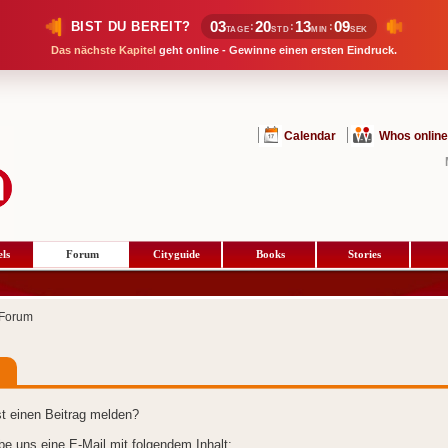
03
20
13
09
BIST DU BEREIT?
:
:
:
TAGE
STD
MIN
SEK
Das nächste Kapitel
geht online - Gewinne einen ersten Eindruck.
Calendar
Whos online
ls
Forum
Cityguide
Books
Stories
Forum
t einen Beitrag melden?
ibe uns eine E-Mail mit folgendem Inhalt: