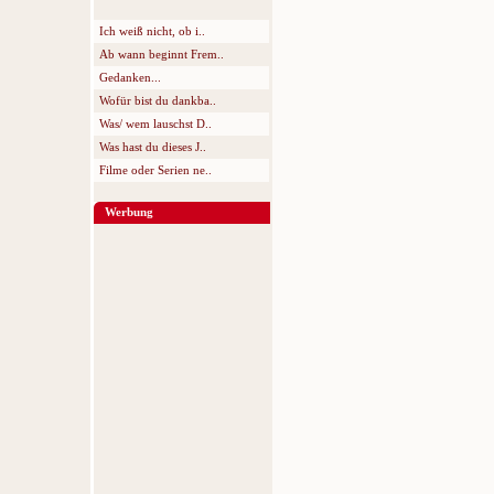
Ich weiß nicht, ob i..
Ab wann beginnt Frem..
Gedanken...
Wofür bist du dankba..
Was/ wem lauschst D..
Was hast du dieses J..
Filme oder Serien ne..
Werbung