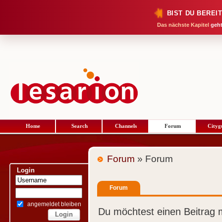
BIST DU BEREI
Das nächste Kapitel
geht
Home
Search
Channels
Forum
Cityg
Forum
» Forum
Login
Forum
angemeldet bleiben
Du möchtest einen Beitrag