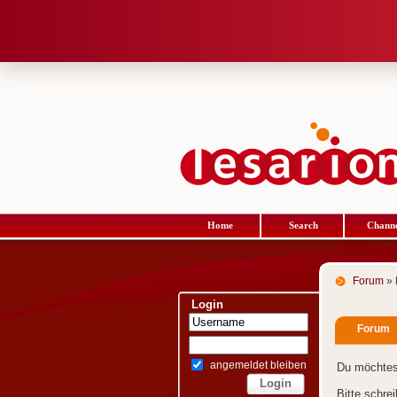
Home
Search
Channe
Forum
» 
Login
Forum
angemeldet bleiben
Du möchtes
Bitte schre