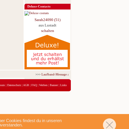
Deluxe-Contacts
Sarah24090 (51)
aus Lustadt
schalten
>>>
Laufband-Message ab nur 5,95 € für 3 Tage!
<<<
ssum
|
Datenschutz
|
AGB
|
FAQ
|
Werben
|
Banner
|
Links
r Cookies findest du in unseren
nverstanden.