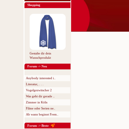
Shopping
Gestalte dir dein
Wunschprodukt
Forum -> Neu
Anybody interested i..
Literatur, . . .
Vogelgezwitscher 2
Was geht dir gerade ..
Zimmer in Köln
Filme oder Serien ne..
Ab wann beginnt Frem..
Forum -> Beste