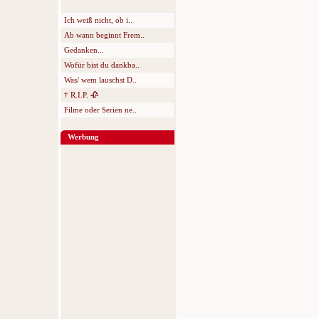
Ich weiß nicht, ob i..
Ab wann beginnt Frem..
Gedanken...
Wofür bist du dankba..
Was/ wem lauschst D..
† R.I.P. 🥀
Filme oder Serien ne..
Werbung