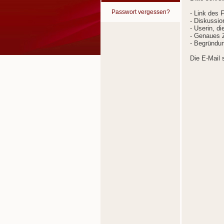
Passwort vergessen?
- Link des 
- Diskussion
- Userin, d
- Genaues Z
- Begründun
Die E-Mail 