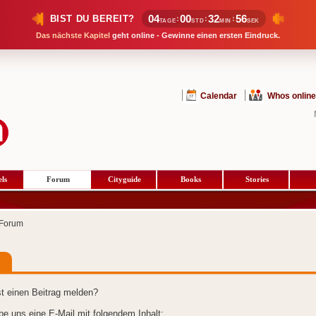
04
00
32
56
BIST DU BEREIT?
:
:
:
TAGE
STD
MIN
SEK
Das nächste Kapitel
geht online - Gewinne einen ersten Eindruck.
Calendar
Whos online
ls
Forum
Cityguide
Books
Stories
Forum
t einen Beitrag melden?
ibe uns eine E-Mail mit folgendem Inhalt: