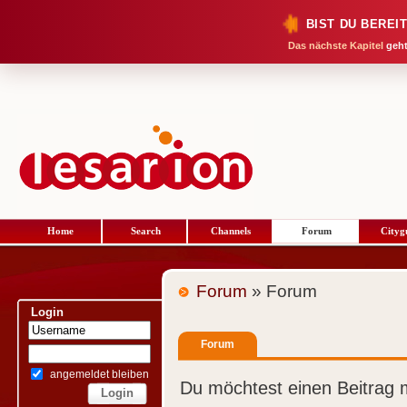
BIST DU BEREI
Das nächste Kapitel
geht
Home
Search
Channels
Forum
Cityg
Forum
» Forum
Login
Forum
angemeldet bleiben
Du möchtest einen Beitrag