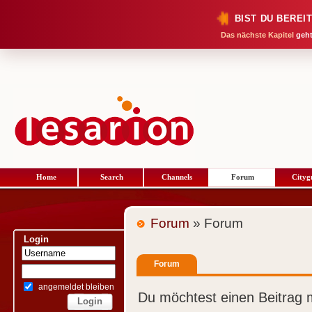
BIST DU BEREI
Das nächste Kapitel
geht
Home
Search
Channels
Forum
Cityg
Forum
» Forum
Login
Forum
angemeldet bleiben
Du möchtest einen Beitrag