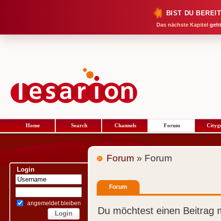
BIST DU BEREI
Das nächste Kapitel
geht
Home
Search
Channels
Forum
Cityg
Forum
» Forum
Login
Forum
angemeldet bleiben
Du möchtest einen Beitrag