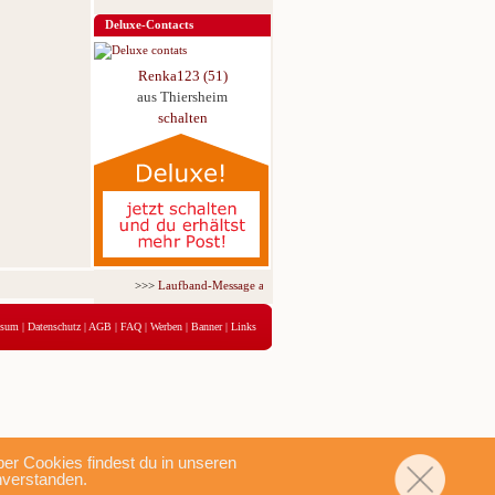
Deluxe-Contacts
Renka123 (51)
aus Thiersheim
schalten
>>>
Laufband-Message ab nur 5,95 € für 3 Tage!
<<<
ssum
|
Datenschutz
|
AGB
|
FAQ
|
Werben
|
Banner
|
Links
r Cookies findest du in unseren
nverstanden.