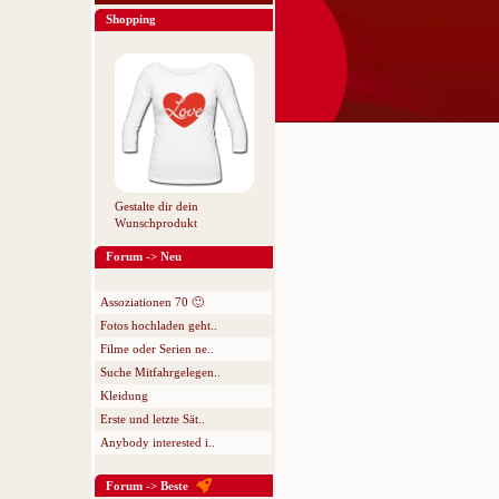
Shopping
Gestalte dir dein
Wunschprodukt
Forum -> Neu
Assoziationen 70 🙂
Fotos hochladen geht..
Filme oder Serien ne..
Suche Mitfahrgelegen..
Kleidung
Erste und letzte Sät..
Anybody interested i..
Forum -> Beste