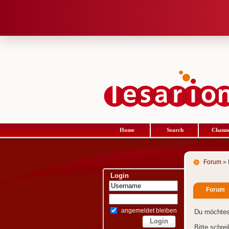
Home
Search
Channe
Forum
» 
Login
Forum
angemeldet bleiben
Du möchtes
Bitte schre