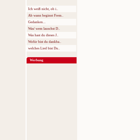
Ich weiß nicht, ob i..
Ab wann beginnt Frem..
Gedanken...
Was/ wem lauschst D..
Was hast du dieses J..
Wofür bist du dankba..
welches Lied bist Du..
Werbung