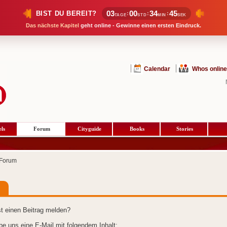
03
00
34
45
BIST DU BEREIT?
:
:
:
TAGE
STD
MIN
SEK
Das nächste Kapitel
geht online - Gewinne einen ersten Eindruck.
Calendar
Whos online
ls
Forum
Cityguide
Books
Stories
Forum
t einen Beitrag melden?
ibe uns eine E-Mail mit folgendem Inhalt: