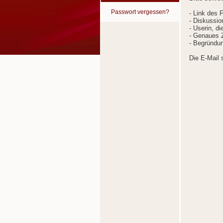
Passwort vergessen?
- Link des 
- Diskussion
- Userin, d
- Genaues Z
- Begründun
Die E-Mail 