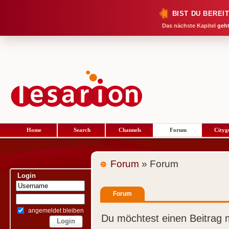
BIST DU BEREI
Das nächste Kapitel
geht
Home
Search
Channels
Forum
Cityg
Forum
» Forum
Login
Forum
angemeldet bleiben
Du möchtest einen Beitrag