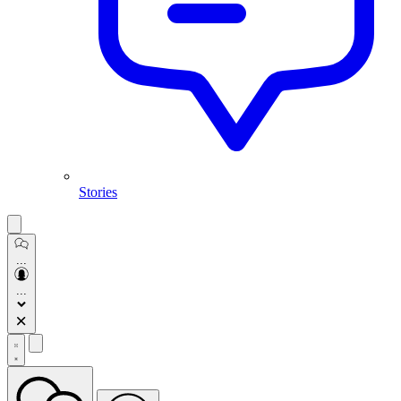
Stories
Open
sidebar
...
...