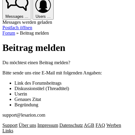
Messages
...
Users
...
Messages werden geladen
Postfach öffnen
Forum
»
Beitrag melden
Beitrag melden
Du möchtest einen Beitrag melden?
Bitte sende uns eine E-Mail mit folgenden Angaben:
Link des Forumsbeitrags
Diskussionstitel (Threadtitel)
Userin
Genaues Zitat
Begründung
support@lesarion.com
Support
Über uns
Impressum
Datenschutz
AGB
FAQ
Werben
Links