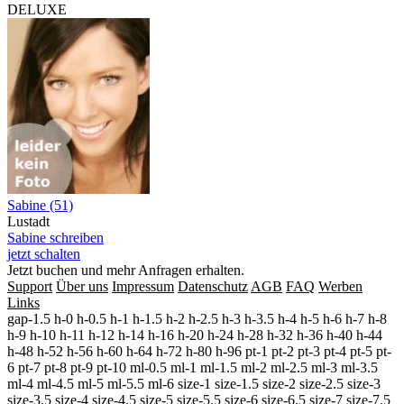
DELUXE
Sabine (51)
Lustadt
Sabine schreiben
jetzt schalten
Jetzt buchen und mehr Anfragen erhalten.
Support
Über uns
Impressum
Datenschutz
AGB
FAQ
Werben
Links
gap-1.5 h-0 h-0.5 h-1 h-1.5 h-2 h-2.5 h-3 h-3.5 h-4 h-5 h-6 h-7 h-8
h-9 h-10 h-11 h-12 h-14 h-16 h-20 h-24 h-28 h-32 h-36 h-40 h-44
h-48 h-52 h-56 h-60 h-64 h-72 h-80 h-96 pt-1 pt-2 pt-3 pt-4 pt-5 pt-
6 pt-7 pt-8 pt-9 pt-10 ml-0.5 ml-1 ml-1.5 ml-2 ml-2.5 ml-3 ml-3.5
ml-4 ml-4.5 ml-5 ml-5.5 ml-6 size-1 size-1.5 size-2 size-2.5 size-3
size-3.5 size-4 size-4.5 size-5 size-5.5 size-6 size-6.5 size-7 size-7.5