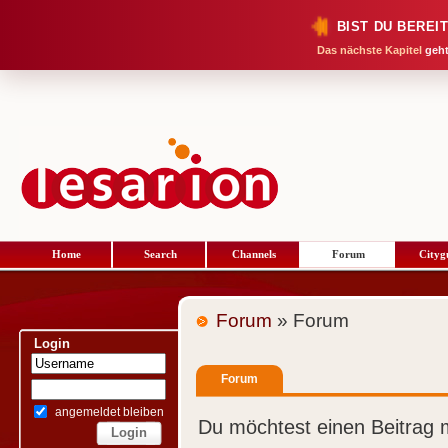
BIST DU BEREI
Das nächste Kapitel
geht
Home
Search
Channels
Forum
Cityg
Forum
» Forum
Login
Forum
angemeldet bleiben
Du möchtest einen Beitrag