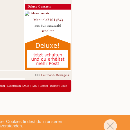
Deluxe-Contacts
Manuela3101 (64)
aus Schwarzwald
schalten
>>>
Laufband-Message ab nur 5,95 € für 3 Tage!
<<<
ssum
|
Datenschutz
|
AGB
|
FAQ
|
Werben
|
Banner
|
Links
r Cookies findest du in unseren
nverstanden.