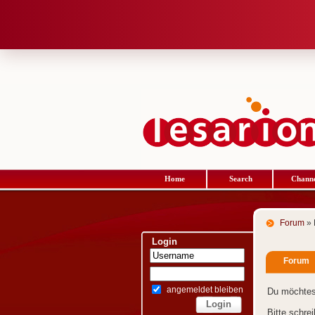
Home
Search
Channe
Forum
» 
Login
Forum
angemeldet bleiben
Du möchtes
Bitte schre