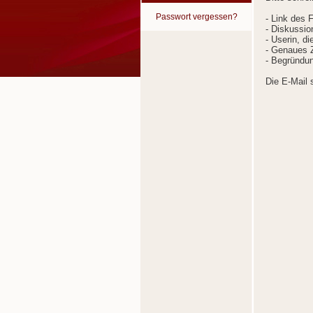
Passwort vergessen?
- Link des 
- Diskussion
- Userin, d
- Genaues Z
- Begründun
Die E-Mail 