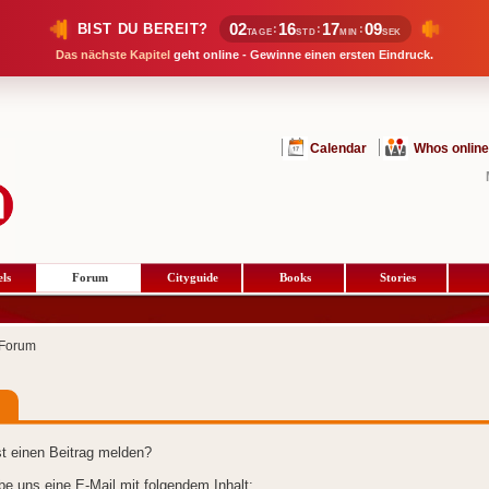
02
16
17
09
BIST DU BEREIT?
:
:
:
TAGE
STD
MIN
SEK
Das nächste Kapitel
geht online - Gewinne einen ersten Eindruck.
Calendar
Whos online
ls
Forum
Cityguide
Books
Stories
Forum
t einen Beitrag melden?
ibe uns eine E-Mail mit folgendem Inhalt: