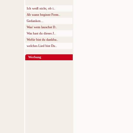
Ich weiß nicht, ob i..
Ab wann beginnt Frem..
Gedanken...
Was/ wem lauschst D..
Was hast du dieses J..
Wofür bist du dankba..
welches Lied bist Du..
Werbung