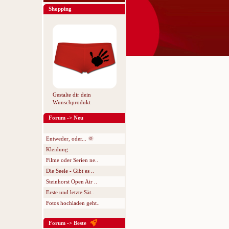
Shopping
Gestalte dir dein
Wunschprodukt
Forum -> Neu
Entweder, oder... 🌞
Kleidung
Filme oder Serien ne..
Die Seele - Gibt es ..
Steinhorst Open Air ..
Erste und letzte Sät..
Fotos hochladen geht..
Forum -> Beste