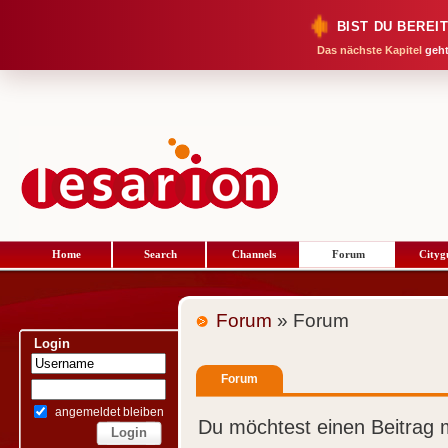
BIST DU BEREI
Das nächste Kapitel
geht
Home
Search
Channels
Forum
Cityg
Forum
» Forum
Login
Forum
angemeldet bleiben
Du möchtest einen Beitrag