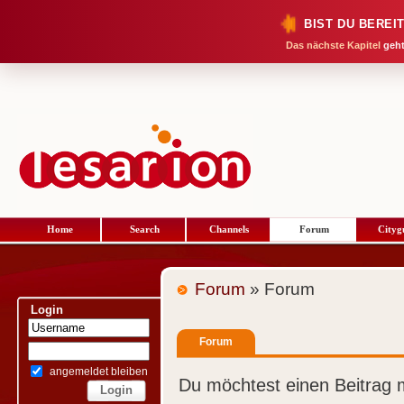
BIST DU BEREI
Das nächste Kapitel
geht
Home
Search
Channels
Forum
Cityg
Forum
» Forum
Login
Forum
angemeldet bleiben
Du möchtest einen Beitrag