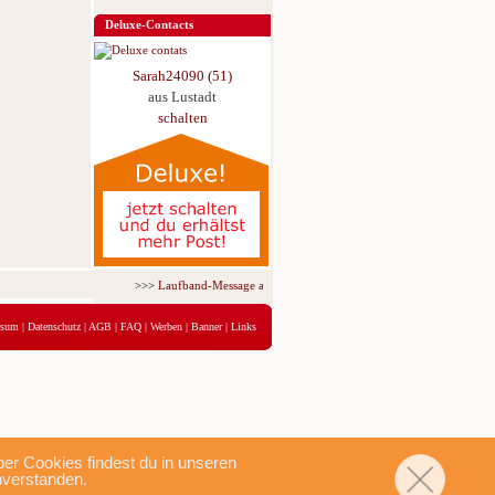
Deluxe-Contacts
Sarah24090 (51)
aus Lustadt
schalten
>>>
Laufband-Message ab nur 5,95 € für 3 Tage!
<<<
ssum
|
Datenschutz
|
AGB
|
FAQ
|
Werben
|
Banner
|
Links
r Cookies findest du in unseren
nverstanden.