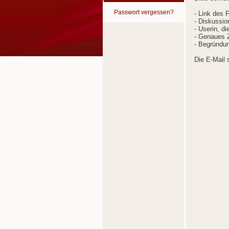
Passwort vergessen?
- Link des 
- Diskussion
- Userin, d
- Genaues Z
- Begründun
Die E-Mail 