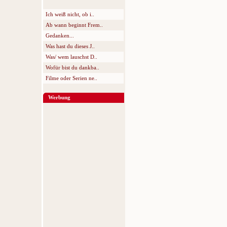
Ich weiß nicht, ob i..
Ab wann beginnt Frem..
Gedanken...
Was hast du dieses J..
Was/ wem lauschst D..
Wofür bist du dankba..
Filme oder Serien ne..
Werbung