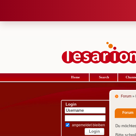
Home
Search
Channe
Forum
» 
Login
Forum
angemeldet bleiben
Du möchtes
Bitte schre