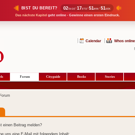
02
17
51
50
BIST DU BEREIT?
:
:
:
TAGE
STD
MIN
SEK
Das nächste Kapitel
geht online - Gewinne einen ersten Eindruck.
Calendar
Whos online
ls
Forum
Cityguide
Books
Stories
Forum
t einen Beitrag melden?
ibe uns eine E-Mail mit folgendem Inhalt: