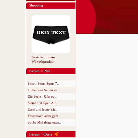
Shopping
Gestalte dir dein
Wunschprodukt
Forum -> Neu
Sport -Sport-Sport 7..
Filme oder Serien ne..
Die Seele - Gibt es ..
Steinhorst Open Air ..
Erste und letzte Sät..
Fotos hochladen geht..
Suche Mitfahrgelegen..
Forum -> Beste