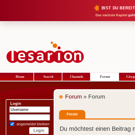
BIST DU BEREI
Das nächste Kapitel
geht
Home
Search
Channels
Forum
Cityg
Forum
» Forum
Login
Forum
angemeldet bleiben
Du möchtest einen Beitrag