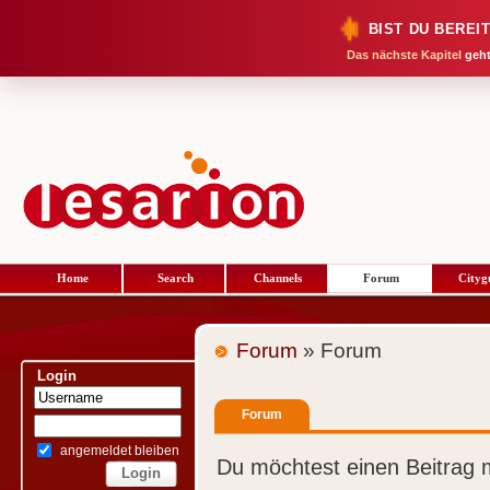
BIST DU BEREI
Das nächste Kapitel
geht
Home
Search
Channels
Forum
Cityg
Forum
» Forum
Login
Forum
angemeldet bleiben
Du möchtest einen Beitrag