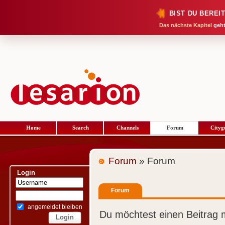
BIST DU BEREI
Das nächste Kapitel
geht
Home
Search
Channels
Forum
Cityg
Forum
» Forum
Login
Forum
angemeldet bleiben
Du möchtest einen Beitrag