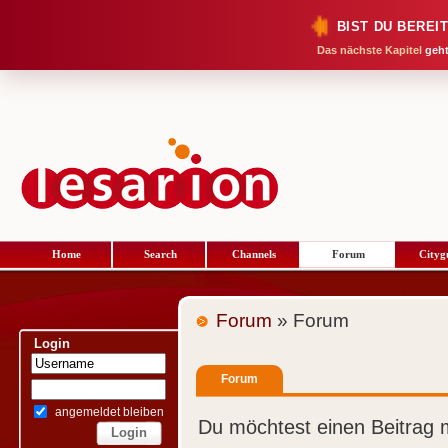
BIST DU BEREI
Das nächste Kapitel
geht
Home
Search
Channels
Forum
Cityg
Forum
» Forum
Login
Forum
angemeldet bleiben
Du möchtest einen Beitrag