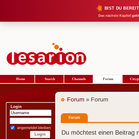
BIST DU BEREI
Das nächste Kapitel
geht
Home
Search
Channels
Forum
Cityg
Forum
» Forum
Login
Forum
angemeldet bleiben
Du möchtest einen Beitrag