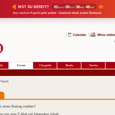
02
00
36
46
BIST DU BEREIT?
:
:
:
TAGE
STD
MIN
SEK
Das nächste Kapitel
geht online - Gewinne einen ersten Eindruck.
Calendar
Whos online
ls
Forum
Cityguide
Books
Stories
Forum
t einen Beitrag melden?
ibe uns eine E-Mail mit folgendem Inhalt: