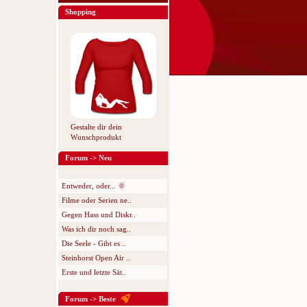
Shopping
Gestalte dir dein
Wunschprodukt
Forum -> Neu
Entweder, oder... 🌞
Filme oder Serien ne..
Gegen Hass und Diskr..
Was ich dir noch sag..
Die Seele - Gibt es ..
Steinhorst Open Air ..
Erste und letzte Sät..
Forum -> Beste