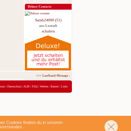
Deluxe-Contacts
Sarah24090 (51)
aus Lustadt
schalten
>>>
Laufband-Message ab nur 5,95 € für 3 Tage!
<<<
ssum
|
Datenschutz
|
AGB
|
FAQ
|
Werben
|
Banner
|
Links
r Cookies findest du in unseren
nverstanden.