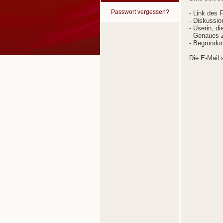
Passwort vergessen?
- Link des 
- Diskussion
- Userin, d
- Genaues Z
- Begründun
Die E-Mail 