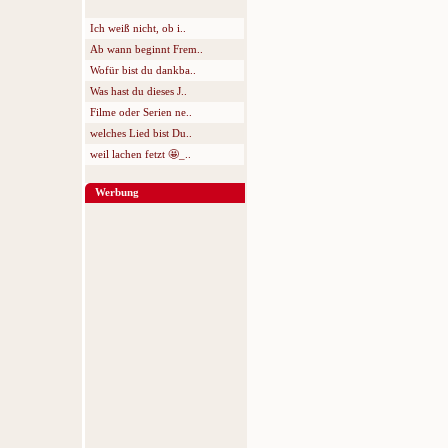
Ich weiß nicht, ob i..
Ab wann beginnt Frem..
Wofür bist du dankba..
Was hast du dieses J..
Filme oder Serien ne..
welches Lied bist Du..
weil lachen fetzt 🤩_..
Werbung