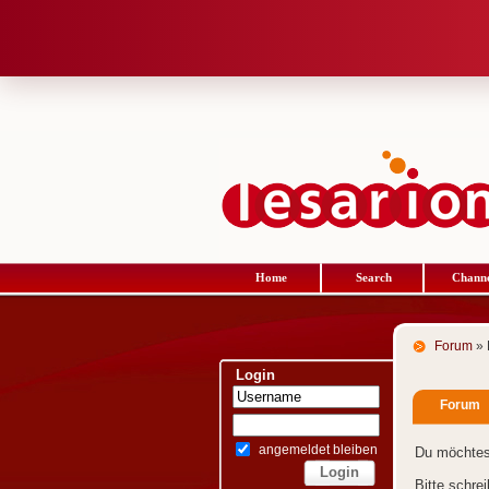
Home
Search
Channe
Forum
» 
Login
Forum
angemeldet bleiben
Du möchtes
Bitte schre