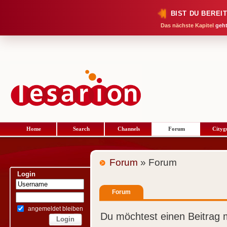
BIST DU BEREI
Das nächste Kapitel
geht
Home
Search
Channels
Forum
Cityg
Forum
» Forum
Login
Forum
angemeldet bleiben
Du möchtest einen Beitrag