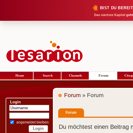
BIST DU BEREI
Das nächste Kapitel
geht
Home
Search
Channels
Forum
Cityg
Forum
» Forum
Login
Forum
angemeldet bleiben
Du möchtest einen Beitrag