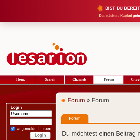
BIST DU BEREI
Das nächste Kapitel
geht
Home
Search
Channels
Forum
Cityg
Forum
» Forum
Login
Forum
angemeldet bleiben
Du möchtest einen Beitrag