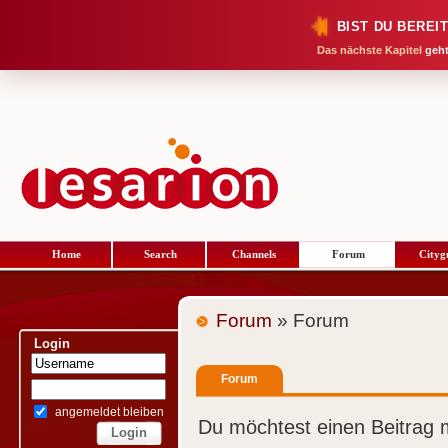
BIST DU BEREI
Das nächste Kapitel
geht
Home
Search
Channels
Forum
Cityg
Forum
» Forum
Login
Forum
angemeldet bleiben
Du möchtest einen Beitrag