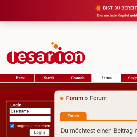
BIST DU BEREI
Das nächste Kapitel
geht
Home
Search
Channels
Forum
Cityg
Forum
» Forum
Login
Forum
angemeldet bleiben
Du möchtest einen Beitrag