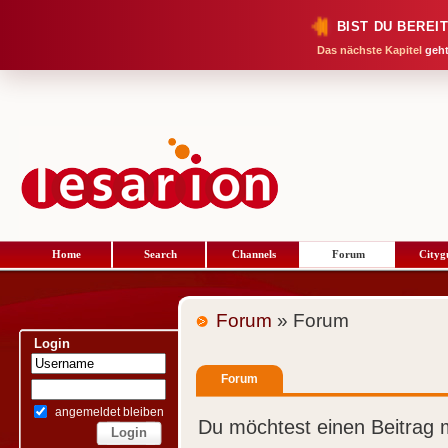
BIST DU BEREI
Das nächste Kapitel
geht
Home
Search
Channels
Forum
Cityg
Forum
» Forum
Login
Forum
angemeldet bleiben
Du möchtest einen Beitrag