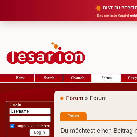
BIST DU BEREI
Das nächste Kapitel
geht
Home
Search
Channels
Forum
Cityg
Forum
» Forum
Login
Forum
angemeldet bleiben
Du möchtest einen Beitrag