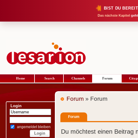
BIST DU BEREI
Das nächste Kapitel
geht
Home
Search
Channels
Forum
Cityg
Forum
» Forum
Login
Forum
angemeldet bleiben
Du möchtest einen Beitrag