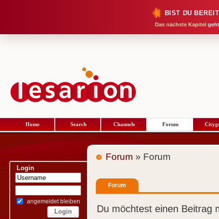
BIST DU BEREI
Das nächste Kapitel
geht
Home
Search
Channels
Forum
Cityg
Forum
» Forum
Login
Forum
angemeldet bleiben
Du möchtest einen Beitrag