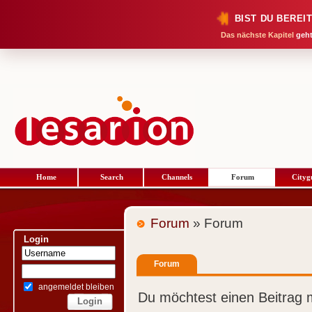
BIST DU BEREI
Das nächste Kapitel
geht
Home
Search
Channels
Forum
Cityg
Forum
» Forum
Login
Forum
angemeldet bleiben
Du möchtest einen Beitrag